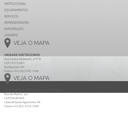
INSTITUCIONAL
EQUIPAMENTOS
SERVIÇOS
REPRESENTANTES
EXPORTAÇÃO
CONTATO
VEJA O MAPA
UNIDADE SERTÃOZINHO
Rua Carlos Ancheschi, nº170
CEP:14175-003
Sertãozinho–SP
Fone:++ 55 (16) 2105-1200
VEJA O MAPA
UNIDADE CABO DE SANTO AGOSTINHO
Rua da Matriz, s/n
CEP:54589-005
Cabo de Santo Agostinho–PE
Fone:++ 55 (81) 3316-1200